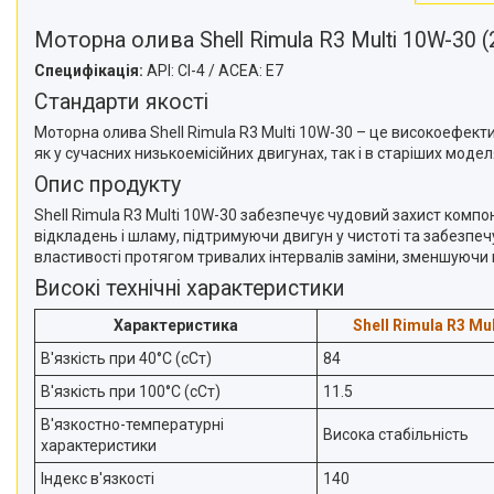
SHELL 🚛
TOYOTA 🚗
Моторна олива Shell Rimula R3 Multi 10W-30 (
TOTAL 🚗
Специфікація:
API: CI-4 / ACEA: E7
VAG 🚗
Стандарти якості
VOLVO 🚛
Моторна олива Shell Rimula R3 Multi 10W-30 – це високоефект
КОНДИЦІОНЕРИ МЕТАЛУ 😎
як у сучасних низькоемісійних двигунах, так і в старіших моде
Опис продукту
АВТОАКСЕСУАРИ
Shell Rimula R3 Multi 10W-30 забезпечує чудовий захист комп
Про нас
відкладень і шламу, підтримуючи двигун у чистоті та забезпечу
властивості протягом тривалих інтервалів заміни, зменшуючи
Відгуки
Високі технічні характеристики
Доставка і оплата
Характеристика
Shell Rimula R3 Mu
Статті
В'язкість при 40°C (сСт)
84
Новини
В'язкість при 100°C (сСт)
11.5
В'язкостно-температурні
Висока стабільність
характеристики
Індекс в'язкості
140