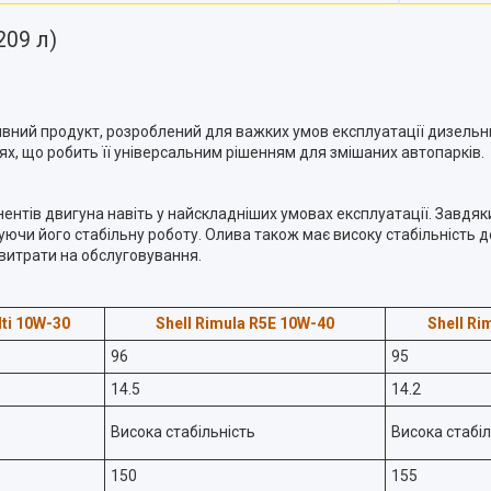
209 л)
ивний продукт, розроблений для важких умов експлуатації дизельни
лях, що робить її універсальним рішенням для змішаних автопарків.
онентів двигуна навіть у найскладніших умовах експлуатації. Завд
ючи його стабільну роботу. Олива також має високу стабільність до
 витрати на обслуговування.
lti 10W-30
Shell Rimula R5E 10W-40
Shell Ri
96
95
14.5
14.2
Висока стабільність
Висока стабіл
150
155