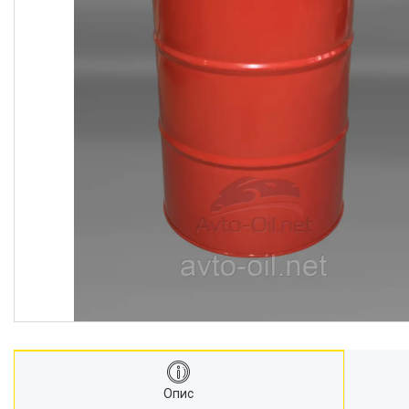
FUCHS TITAN🚙
GM (GENERAL MOTORS)🚗
HONDA🚗
IVECO 🚚
JCB 🚜
JOHN DEERE 🚜
KIA 🚗
MAN 🚚
MAZDA 🚗
MITSUBISHI MOTORS 🚗
MOBIL🚗
MOL 🚚
МОТОРНЕ МАСТИЛО
MERCEDES-BENZ 🚗
NISSAN 🚗
RENAULT 🚚
SCANIA 🚚
Опис