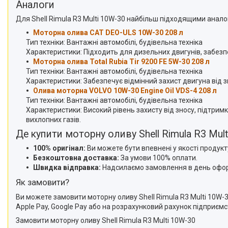
Аналоги
Для Shell Rimula R3 Multi 10W-30 найбільш підходящими анало
Моторна олива CAT DEO-ULS 10W-30 208 л
Тип техніки: Вантажні автомобілі, будівельна техніка
Характеристики: Підходить для дизельних двигунів, забезпеч
Моторна олива Total Rubia Tir 9200 FE 5W-30 208 л
Тип техніки: Вантажні автомобілі, будівельна техніка
Характеристики: Забезпечує відмінний захист двигуна від 
Олива моторна VOLVO 10W-30 Engine Oil VDS-4 208 л
Тип техніки: Вантажні автомобілі, будівельна техніка
Характеристики: Високий рівень захисту від зносу, підтри
вихлопних газів.
Де купити моторну оливу Shell Rimula R3 Mul
100% оригінал:
Ви можете бути впевнені у якості продукт
Безкоштовна доставка:
За умови 100% оплати.
Швидка відправка:
Надсилаємо замовлення в день офор
Як замовити?
Ви можете замовити моторну оливу Shell Rimula R3 Multi 10W-
Apple Pay, Google Pay або на розрахунковий рахунок підприємс
Замовити моторну оливу Shell Rimula R3 Multi 10W-30