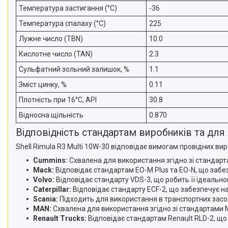
Температура застигання (°C)
-36
Температура спалаху (°C)
225
Лужне число (TBN)
10.0
Кислотне число (TAN)
2.3
Сульфатний зольний залишок, %
1.1
Зміст цинку, %
0.11
Плотність при 16°C, API
30.8
Відносна щільність
0.870
Відповідність стандартам виробників та для
Shell Rimula R3 Multi 10W-30 відповідає вимогам провідних ви
Cummins:
Схвалена для використання згідно зі стандарт
Mack:
Відповідає стандартам EO-M Plus та EO-N, що забез
Volvo:
Відповідає стандарту VDS-3, що робить її ідеально
Caterpillar:
Відповідає стандарту ECF-2, що забезпечує над
Scania:
Підходить для використання в транспортних засоба
MAN:
Схвалена для використання згідно зі стандартами
Renault Trucks:
Відповідає стандартам Renault RLD-2, що