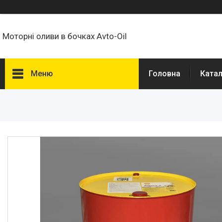
Моторні оливи в бочках Avto-Oil
Меню
Головна
Ката
Товари та послуги
AGCO 🚜
AMBRA 🚚
ARAL 🚗
BMW 🚗
CATERPILLAR 🚜
DAF 🚛
ELF 🚗
FORD 🚗