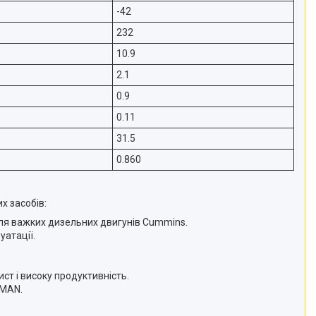
-42
232
10.9
2.1
0.9
0.11
31.5
0.860
х засобів:
для важких дизельних двигунів Cummins.
уатації.
ст і високу продуктивність.
 MAN.