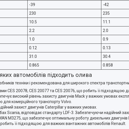
-39
-42
230
235
10.5
11.1
2.2
2.0
1.0
0.9
0.12
0.13
31.0
30.4
0.865
0.858
 яких автомобілів підходить олива
робників техніки і рекомендована для широкого спектра транспортни
ами CES 20078, CES 20077 та CES 20076, що робить її підходящою 
печує високий рівень захисту двигунів Mack у важких умовах експл
ю для комерційного транспорту Volvo.
ійний захист двигунів Caterpillar у важких умовах.
х Scania, відповідає стандарту LDF-3. Забезпечуючи надійний захи
 MAN M3275, що забезпечує оптимальну роботу дизельних двигунів
 робить її підходящою для важких вантажних автомобілів Renault.