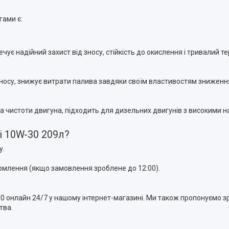
гами є:
ує надійний захист від зносу, стійкість до окислення і тривалий т
зносу, знижує витрати палива завдяки своїм властивостям зниження
мка чистоти двигуна, підходить для дизельних двигунів з високими
ti 10W-30 209л?
у.
млення (якщо замовлення зроблене до 12:00).
30 онлайн 24/7 у нашому інтернет-магазині. Ми також пропонуємо з
тва.