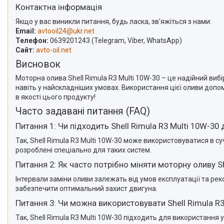
Контактна інформація
Якщо у вас виникли питання, будь ласка, зв'яжіться з нами:
Email:
avtooil24@ukr.net
Телефон:
0639201243
(Telegram, Viber, WhatsApp)
Сайт:
avto-oil.net
Висновок
Моторна олива Shell Rimula R3 Multi 10W-30 – це надійний виб
навіть у найскладніших умовах. Використання цієї оливи допо
в якості цього продукту!
Часто задавані питання (FAQ)
Питання 1: Чи підходить Shell Rimula R3 Multi 10W-30
Так, Shell Rimula R3 Multi 10W-30 може використовуватися в 
розроблені спеціально для таких систем.
Питання 2: Як часто потрібно міняти моторну оливу Sh
Інтервали заміни оливи залежать від умов експлуатації та ре
забезпечити оптимальний захист двигуна.
Питання 3: Чи можна використовувати Shell Rimula R3
Так, Shell Rimula R3 Multi 10W-30 підходить для використання у