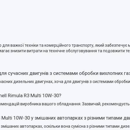
ір для важкої техніки та комерційного транспорту, який забезпечує
магає знизити витрати на технічне обслуговування та подовжити те
 для сучасних двигунів з системами обробки вихлопних газ
сучасних дизельних двигунах, хоча для двигунів з системами оброб
ell Rimula R3 Multi 10W-30?
комендацій виробника вашого обладнання. Зазвичай, рекомендуєтьс
 Multi 10W-30 у змішаних автопарках з різними типами дв
 змішаних автопарках, оскільки вона сумісна з різними типами дизел