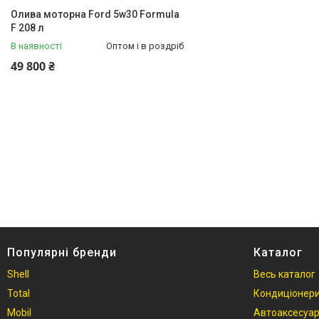
AMBRA 🚚
Олива моторна Ford 5w30 Formula
ARAL 🚗
F 208 л
BMW 🚗
В наявності
Оптом і в роздріб
CATERPILLAR 🚜
49 800 ₴
DAF 🚛
ELF 🚗
FORD 🚗
FUCHS TITAN🚙
GM (GENERAL MOTORS)🚗
HONDA🚗
IVECO 🚚
JCB 🚜
JOHN DEERE 🚜
Популярні бренди
Каталог
KIA 🚗
MAN 🚚
Shell
Весь каталог
MAZDA 🚗
Total
Кондиціонери
MITSUBISHI MOTORS 🚗
Mobil
Автоаксесуа