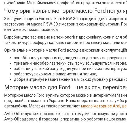
В наявності
1
виробників. Ми займаємося професійної продажем автомасел в 
Чому оригінальне моторне масло Ford популя
Країна виробник
Змащуюча рідина Formula Ford F 5W-30 підходить для використан
Німеччина
1
застосування масла F 5W-30 є мотори з сажовими фільтрами. При
вантажівок, позашляховиків.
Вид масла
Виробництво засноване на технології гідрокрекінгу, коли після 
Синтетичне
1
також цинку, фосфору і кальцію говорить про якісну масляній осн
Застосування за типом
Оригінальне моторне масло Ford володіє високими експлуатаційн
запобігання утворення відкладень на деталях за рахунок с
Легкові автомобілі
1
тривалий час зберігає текучість, тому збільшуються інтерв
Для типу двигунів
забезпечує легкий запуск двигуна при низьких температурах,
забезпечує економне використання палива;
Всі типи
1
добре витримує навантаження в міських умовах у режимі «с
В'язкість масла по SAE
Моторне масло для Ford – це якість, перевірен
Моторное масло Ford, купить которое можно в интернет-магази
5W-30
1
продажей автомасел в Украине. Наша оперативная тех. служба
Тактность двигуна
автомобиля. Магазин также поставляет
масло моторное Aral, ц
Avto-Oil піклується про своїх клієнтів, тому ми організували дос
Чотиритактний
1
Avto-Oil задоволені товаром і оперативною роботою нашої кома
Енергозберігаюче масло