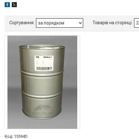
Так
1
Стандарт API
SL
1
Стандарт ACEA
A5/B5
1
Допуск Ford
WSS-M2C913-C
1
Виробник
Ford Motor Company
1
Товари та послуги
AGCO 🚜
15594D