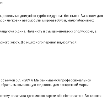
и.
, дизельних двигунів з турбонаддувом і без нього. Винятком для
рок легкових автомобілів, мікроавтобусів, малогабаритних
ащуюча рідина. Наявність в суміші невеликих сполук сірки, а
сного зносу. До інших його переваг відносяться:
 объемов 5 л. и 209 л. Мы занимаемся профессиональной
подобрать смазывающую жидкость для конкретной марки
 систему оплати за допомогою картки або післяплатою. Всі клієнти