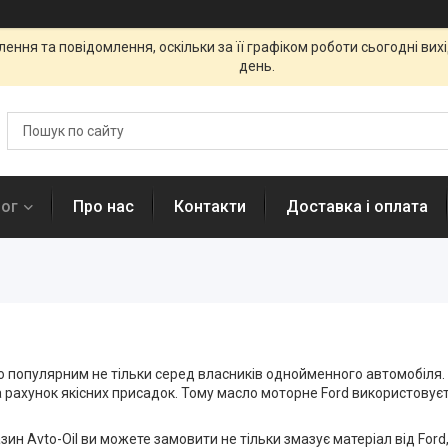
ення та повідомлення, оскільки за її графіком роботи сьогодні ви
день.
лог
Про нас
Контакти
Доставка і оплата
о популярним не тільки серед власників однойменного автомобіля.
 рахунок якісних присадок. Тому масло моторне Ford використовуєт
газин Avto-Oil ви можете замовити не тільки змазує матеріал від For