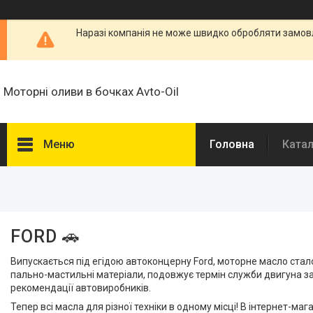
Наразі компанія не може швидко обробляти замовл
Моторні оливи в бочках Avto-Oil
Меню
Головна
Ката
Фільтри
Діапазон цін, ₴
FORD 🚗
Об'єм рідини, л
Випускається під егідою автоконцерну Ford, моторне масло стал
пально-мастильні матеріали, подовжує термін служби двигуна за
рекомендації автовиробників.
Наявність
Тепер всі масла для різної техніки в одному місці! В інтернет-ма