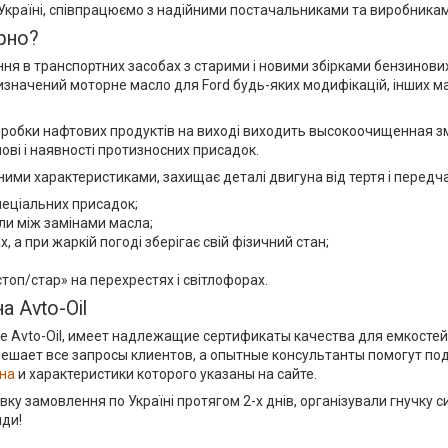
Україні, співпрацюємо з надійними постачальниками та виробникам
рно?
ня в транспортних засобах з старими і новими збірками бензинових
значений моторне масло для Ford будь-яких модифікацій, інших ма
обробки нафтових продуктів на виході виходить высокоочищенная зм
ові і наявності протизносних присадок.
ими характеристиками, захищає деталі двигуна від тертя і передча
пеціальних присадок;
али між замінами масла;
 а при жаркій погоді зберігає свій фізичний стан;
топ/стар» на перехрестях і світлофорах.
а Avto-Oil
не Avto-Oil, имеет надлежащие сертификаты качества для емкостей
 решает все запросы клиентов, а опытные консультанты помогут 
ена
и характеристики которого указаны на сайте.
тавку замовлення по Україні протягом 2-х днів, організували гнучку
нди!