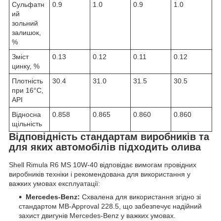
Сульфатн
0.9
1.0
0.9
1.0
ий
зольний
залишок,
%
Зміст
0.13
0.12
0.11
0.12
цинку, %
Плотність
30.4
31.0
31.5
30.5
при 16°C,
API
Відносна
0.858
0.865
0.860
0.860
щільність
Відповідність стандартам виробників та
для яких автомобілів підходить олива
Shell Rimula R6 MS 10W-40 відповідає вимогам провідних
виробників техніки і рекомендована для використання у
важких умовах експлуатації:
Mercedes-Benz:
Схвалена для використання згідно зі
стандартом MB-Approval 228.5, що забезпечує надійний
захист двигунів Mercedes-Benz у важких умовах.