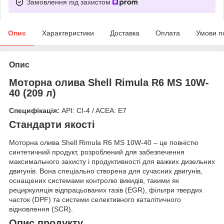
Замовлення під захистом
Опис
Характеристики
Доставка
Оплата
Умови п
Опис
Моторна олива Shell Rimula R6 MS 10W-
40 (209 л)
Специфікація:
API: CI-4 / ACEA: E7
Стандарти якості
Моторна олива Shell Rimula R6 MS 10W-40 – це повністю
синтетичний продукт, розроблений для забезпечення
максимального захисту і продуктивності для важких дизельних
двигунів. Вона спеціально створена для сучасних двигунів,
оснащених системами контролю викидів, такими як
рециркуляція відпрацьованих газів (EGR), фільтри твердих
часток (DPF) та системи селективного каталітичного
відновлення (SCR).
Опис продукту