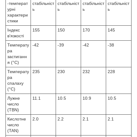
-температ
стабільніст
стабільніст
стабільніст
стабільніст
урні
ь
ь
ь
ь
характери
стики
Індекс
155
150
170
145
в'язкості
Температу
-42
-39
-42
-38
ра
застиганн
я (°C)
Температу
235
230
232
228
ра
спалаху
(°C)
Лужне
11.1
10.5
10.9
10.5
число
(TBN)
Кислотне
2.0
2.2
2.1
2.1
число
(TAN)