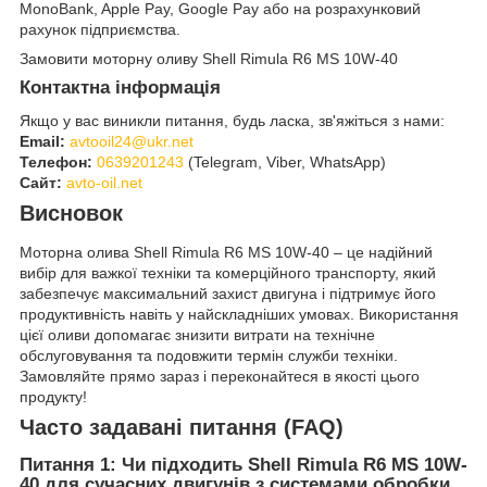
MonoBank, Apple Pay, Google Pay або на розрахунковий
рахунок підприємства.
Замовити моторну оливу Shell Rimula R6 MS 10W-40
Контактна інформація
Якщо у вас виникли питання, будь ласка, зв'яжіться з нами:
Email:
avtooil24@ukr.net
Телефон:
0639201243
(Telegram, Viber, WhatsApp)
Сайт:
avto-oil.net
Висновок
Моторна олива Shell Rimula R6 MS 10W-40 – це надійний
вибір для важкої техніки та комерційного транспорту, який
забезпечує максимальний захист двигуна і підтримує його
продуктивність навіть у найскладніших умовах. Використання
цієї оливи допомагає знизити витрати на технічне
обслуговування та подовжити термін служби техніки.
Замовляйте прямо зараз і переконайтеся в якості цього
продукту!
Часто задавані питання (FAQ)
Питання 1: Чи підходить Shell Rimula R6 MS 10W-
40 для сучасних двигунів з системами обробки