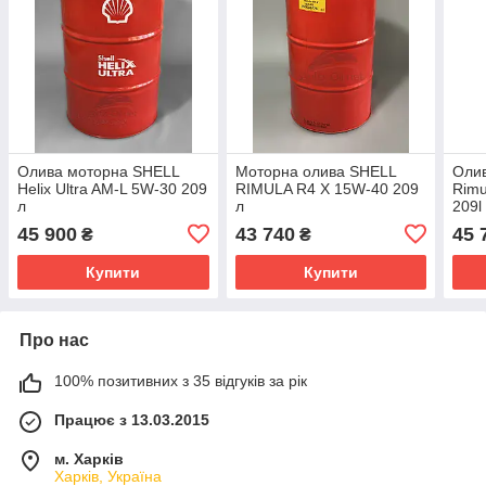
Олива моторна SHELL
Моторна олива SHELL
Олив
Helix Ultra AM-L 5W-30 209
RIMULA R4 X 15W-40 209
Rimu
л
л
209l
45 900
43 740
45 
₴
₴
Купити
Купити
Про нас
100% позитивних з 35 відгуків за рік
Працює з 13.03.2015
м. Харків
Харків, Україна