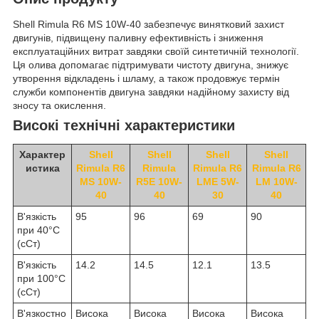
Shell Rimula R6 MS 10W-40 забезпечує винятковий захист
двигунів, підвищену паливну ефективність і зниження
експлуатаційних витрат завдяки своїй синтетичній технології.
Ця олива допомагає підтримувати чистоту двигуна, знижує
утворення відкладень і шламу, а також продовжує термін
служби компонентів двигуна завдяки надійному захисту від
зносу та окислення.
Високі технічні характеристики
Характер
Shell
Shell
Shell
Shell
истика
Rimula R6
Rimula
Rimula R6
Rimula R6
MS 10W-
R5E 10W-
LME 5W-
LM 10W-
40
40
30
40
В'язкість
95
96
69
90
при 40°C
(сСт)
В'язкість
14.2
14.5
12.1
13.5
при 100°C
(сСт)
В'язкостно
Висока
Висока
Висока
Висока