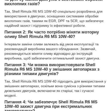
вихлопних газів?
Так, Shell Rimula R6 MS 10W-40 спеціально розроблена для
використання в двигунах, оснащених системами обробки
вихлопних газів, такими як EGR, DPF та SCR, що забезпечує
надійний захист і підтримку їх ефективної роботи.
Питання 2: Як часто потрібно міняти моторну
оливу Shell Rimula R6 MS 10W-40?
Інтервали заміни оливи залежать від умов експлуатації та
рекомендацій виробника вашого обладнання. Зазвичай,
рекомендується міняти оливу відповідно до інструкцій
виробника, щоб забезпечити оптимальний захист двигуна.
Питання 3: Чи можна використовувати Shell
Rimula R6 MS 10W-40 у змішаних автопарках з
різними типами двигунів?
Так, Shell Rimula R6 MS 10W-40 підходить для використання у
змішаних автопарках, оскільки вона сумісна з різними типами
дизельних двигунів, включаючи як старіші, так і сучасні
моделі.
Питання 4: Чи забезпечує Shell Rimula R6 MS
10W-40 захист двигуна при екстремальних
температурах?