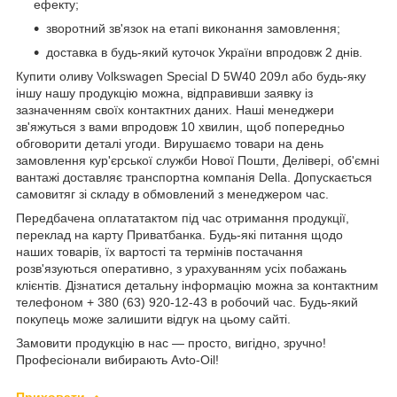
ефекту;
зворотний зв'язок на етапі виконання замовлення;
доставка в будь-який куточок України впродовж 2 днів.
Купити оливу Volkswagen Special D 5W40 209л або будь-яку
іншу нашу продукцію можна, відправивши заявку із
зазначенням своїх контактних даних. Наші менеджери
зв'яжуться з вами впродовж 10 хвилин, щоб попередньо
обговорити деталі угоди. Вирушаємо товари на день
замовлення кур'єрської служби Нової Пошти, Делівері, об'ємні
вантажі доставляє транспортна компанія Della. Допускається
самовитяг зі складу в обмовлений з менеджером час.
Передбачена оплататактом під час отримання продукції,
переклад на карту Приватбанка. Будь-які питання щодо
наших товарів, їх вартості та термінів постачання
розв'язуються оперативно, з урахуванням усіх побажань
клієнтів. Дізнатися детальну інформацію можна за контактним
телефоном + 380 (63) 920-12-43 в робочий час. Будь-який
покупець може залишити відгук на цьому сайті.
Замовити продукцію в нас — просто, вигідно, зручно!
Професіонали вибирають Avto-Oil!