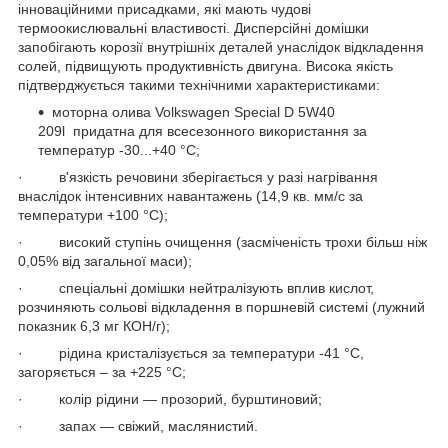
інноваційними присадками, які мають чудові
термоокислювальні властивості. Дисперсійні домішки
запобігають корозії внутрішніх деталей унаслідок відкладення
солей, підвищують продуктивність двигуна. Висока якість
підтверджується такими технічними характеристиками:
моторна олива Volkswagen Special D 5W40
209l придатна для всесезонного використання за
температур -30...+40 °C;
· в'язкість речовини зберігається у разі нагрівання
внаслідок інтенсивних навантажень (14,9 кв. мм/с за
температури +100 °C);
· високий ступінь очищення (засміченість трохи більш ніж
0,05% від загальної маси);
· спеціальні домішки нейтралізують вплив кислот,
розчиняють сольові відкладення в поршневій системі (лужний
показник 6,3 мг КОН/г);
· рідина кристалізується за температури -41 °C,
загоряється – за +225 °C;
· колір рідини — прозорий, бурштиновий;
· запах — свіжий, маслянистий.