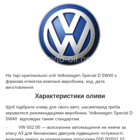
На тарі оригінальної олії Volkswagen Special D 5W40 є
фірмова етикетка компанії-виробника, код, дата
виготовлення.
Характеристики оливи
Щоб підібрати оливу для свого авто, насамперед треба
керуватися рекомендаціями виробника. Volkswagen Special D
5W40 відповідає таким стандартам:
· VW 502.00 — всесезонне автомащення не нижче за
класу А3 для бензинових двигунів підвищеної потужності;
можлива заміна за попередніми допусками 500.00/501.01.