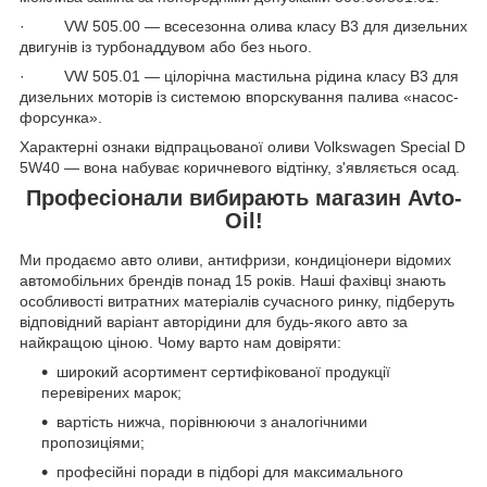
· VW 505.00 — всесезонна олива класу В3 для дизельних
двигунів із турбонаддувом або без нього.
· VW 505.01 — цілорічна мастильна рідина класу В3 для
дизельних моторів із системою впорскування палива «насос-
форсунка».
Характерні ознаки відпрацьованої оливи Volkswagen Special D
5W40 — вона набуває коричневого відтінку, з'являється осад.
Професіонали вибирають магазин Avto-
Oil!
Ми продаємо авто оливи, антифризи, кондиціонери відомих
автомобільних брендів понад 15 років. Наші фахівці знають
особливості витратних матеріалів сучасного ринку, підберуть
відповідний варіант авторідини для будь-якого авто за
найкращою ціною. Чому варто нам довіряти:
широкий асортимент сертифікованої продукції
перевірених марок;
вартість нижча, порівнюючи з аналогічними
пропозиціями;
професійні поради в підборі для максимального