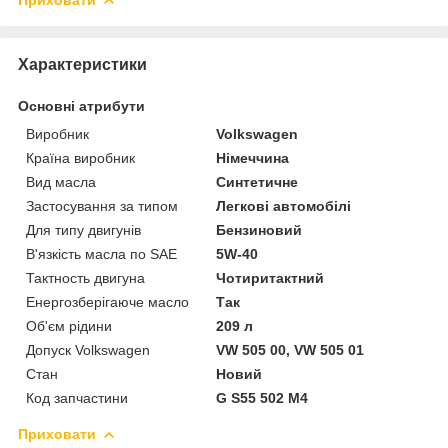
Приховати
Характеристики
Основні атрибути
Виробник
Volkswagen
Країна виробник
Німеччина
Вид масла
Синтетичне
Застосування за типом
Легкові автомобілі
Для типу двигунів
Бензиновий
В'язкість масла по SAE
5W-40
Тактность двигуна
Чотиритактний
Енергозберігаюче масло
Так
Об'єм рідини
209 л
Допуск Volkswagen
VW 505 00, VW 505 01
Стан
Новий
Код запчастини
G S55 502 M4
Приховати