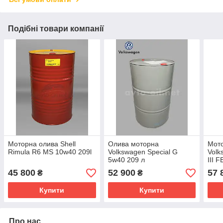
Подібні товари компанії
Моторна олива Shell
Олива моторна
Мот
Rimula R6 MS 10w40 209l
Volkswagen Special G
Volk
5w40 209 л
III 
45 800
52 900
57 
₴
₴
Купити
Купити
Про нас