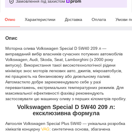
Замовлення під захистом
Опис
Характеристики
Доставка
Оплата
Умови п
Опис
Моторна олива Volkswagen Special D 5W40 209 л —
виправданий вибір власників сучасних потужних автомобілів
Volkswagen, Audi, Skoda, Seat, Lamborghini (з 2000 року
випуску). Використання такої високотехнологічної рідини
мінімізує знос моторів легкових авто, джипів, мікроавтобусів,
які працюють на бензиновому або дизельному паливі.
Автомастило добре зарекомендувало себе у разі
перевантажень, екстремальних температурних режимів. Для
максимальної ефективності фахівці рекомендують
застосовувати цю машинну оливу з перших кілометрів пробігу.
Volkswagen Special D 5W40 209 л:
ексклюзивна формула
Автоолія Volkswagen Special Plus 5W40 — унікальна розробка
хімікатів концерну
VAG
: синтетична основа, збагачена