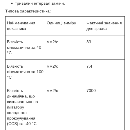
тривалий інтервал заміни.
Типова характеристика:
Найменування
Одиниці виміру
Фактичні значення
показника
для зразка
В'язкість
мм2/с
33
кінематична за 40
°C
В'язкість
мм2/с
7,4
кінематична за 100
°C
В'язкість
мм2/с
7000
динамічна, що
визначається на
імітатору
холодного
прокручування
(CCS) за -40 °C: