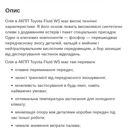
Опис
Олія в АКПП Toyota Fluid WS має високі технічні
характеристики. В його основі лежать високоякісні синтетичні
оливи з додаванням естерів і пакет спеціальних присадок.
Один із ключових компонентів — фосфор — перешкоджає
передчасному зносу деталей, кальцій є мийним і
нейтралізувальним кислотним середовищем, а бор захищає
від диспергування частинок відкладень.
Олія в АКПП Toyota Fluid WS має такі переваги:
плавне перемикання передач;
захист трансмісії від передчасного зношування;
можливість застосування в будь-яких, навіть
найважчих умовах;
оптимальна температура застигання для холодного
клімату;
мінімізація опору між деталями коробки передач під
час їхньої роботи;
чимале зниження витрати палива;