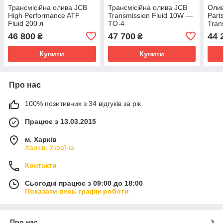
Трансмісійна олива JCB
Трансмісійна олива JCB
Олив
High Performance ATF
Transmission Fluid 10W —
Part
Fluid 200 л
TO-4
Tran
209 
46 800
47 700
44 
₴
₴
Купити
Купити
Про нас
100% позитивних з 34 відгуків за рік
Працює з 13.03.2015
м. Харків
Харків, Україна
Контакти
Сьогодні працює з 09:00 до 18:00
Показати весь графік роботи
Про нас