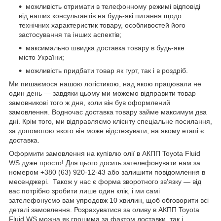
можливість отримати в телефонному режимі відповіді
від наших консультантів на будь-які питання щодо
технічних характеристик товару, особливостей його
застосування та інших аспектів;
максимально швидка доставка товару в будь-яке
місто України;
можливість придбати товар як гурт, так і в роздріб.
Ми пишаємося нашою логістикою, над якою працювали не
один день — завдяки цьому ми можемо відправити товар
замовникові того ж дня, коли він був оформлений
замовлення. Водночас доставка товару займе максимум два
дні. Крім того, ми відправляємо клієнту спеціальне посилання,
за допомогою якого він може відстежувати, на якому етапі є
доставка.
Оформити замовлення на купівлю олії в АКПП Toyota Fluid
WS дуже просто! Для цього досить зателефонувати нам за
номером +380 (63) 920-12-43 або залишити повідомлення в
месенджері. Також у нас є форма зворотного зв'язку — від
вас потрібно зробити лише один клік, і ми самі
зателефонуємо вам упродовж 10 хвилин, щоб обговорити всі
деталі замовлення. Розрахуватися за оливу в АКПП Toyota
Fluid WS можна як грошима за фактом доставки, так і