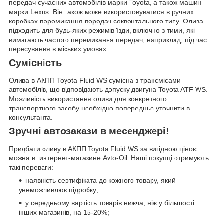
передач сучасних автомобілів марки Toyota, а також машин
марки Lexus. Він також може використовуватися в ручних
коробках перемикання передач секвентального типу. Олива
підходить для будь-яких режимів їзди, включно з тими, які
вимагають частого перемикання передач, наприклад, під час
пересування в міських умовах.
Сумісність
Олива в АКПП Toyota Fluid WS сумісна з трансмісами
автомобілів, що відповідають допуску двигуна Toyota ATF WS.
Можливість використання оливи для конкретного
транспортного засобу необхідно попередньо уточнити в
консультанта.
Зручні автозакази в месенджері!
Придбати оливу в АКПП Toyota Fluid WS за вигідною ціною
можна в интернет-магазине Avto-Oil. Наші покупці отримують
такі переваги:
наявність сертифіката до кожного товару, який
унеможливлює підробку;
у середньому вартість товарів нижча, ніж у більшості
інших магазинів, на 15-20%;